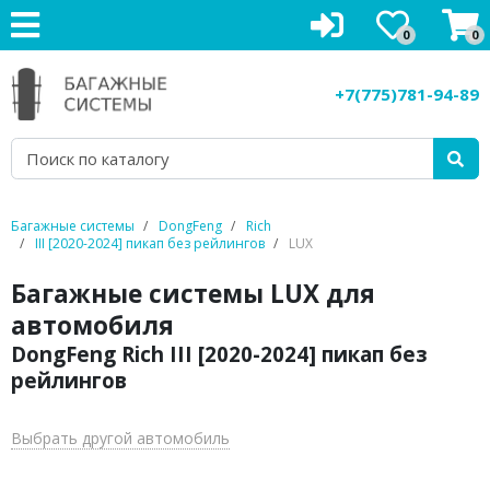
0
0
Багажники на крышу
+7(775)781-94-89
Рейлинги на крышу
Боксы на крышу
Велокрепления
Багажные системы
DongFeng
Rich
III [2020-2024] пикап без рейлингов
LUX
Крепления для лыж
Багажные системы LUX для
Грузовые корзины
автомобиля
DongFeng Rich III [2020-2024] пикап без
Аксессуары
рейлингов
Услуги
Выбрать другой автомобиль