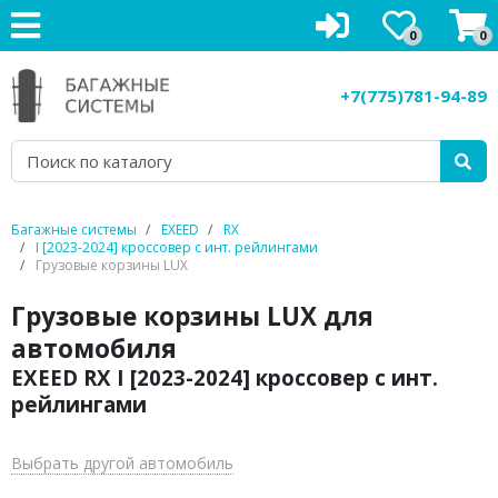
0
0
Багажники на крышу
+7(775)781-94-89
Рейлинги на крышу
Боксы на крышу
Велокрепления
Багажные системы
EXEED
RX
I [2023-2024] кроссовер с инт. рейлингами
Крепления для лыж
Грузовые корзины LUX
Грузовые корзины LUX для
Грузовые корзины
автомобиля
Аксессуары
EXEED RX I [2023-2024] кроссовер с инт.
рейлингами
Услуги
Выбрать другой автомобиль