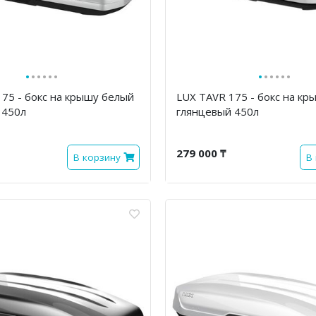
·
·
·
·
·
·
·
·
·
·
·
·
175 - бокс на крышу белый
LUX TAVR 175 - бокс на к
 450л
глянцевый 450л
279 000 ₸
В корзину
В