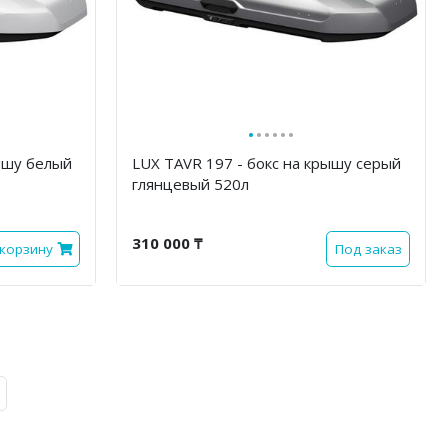
·
·
·
·
·
·
рышу белый
LUX TAVR 197 - бокс на крышу серый
глянцевый 520л
310 000 ₸
 корзину
Под заказ