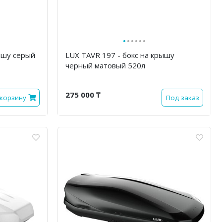
·
·
·
·
·
·
ышу серый
LUX TAVR 197 - бокс на крышу
черный матовый 520л
275 000 ₸
 корзину
Под заказ