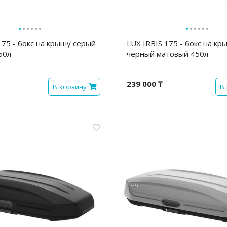
·
·
·
·
·
·
·
·
·
·
·
·
175 - бокс на крышу серый
LUX IRBIS 175 - бокс на кр
50л
черный матовый 450л
239 000 ₸
В корзину
В