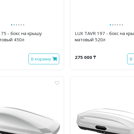
·
·
·
·
·
·
·
·
·
·
·
·
75 - бокс на крышу
LUX TAVR 197 - бокс на кр
товый 450л
матовый 520л
275 000 ₸
В корзину
В