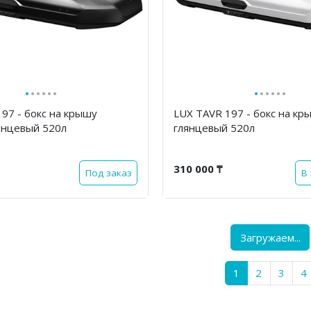
·
·
·
·
·
·
·
·
·
·
·
·
97 - бокс на крышу
LUX TAVR 197 - бокс на к
янцевый 520л
глянцевый 520л
310 000 ₸
Под заказ
В
Загружаем...
1
2
3
4