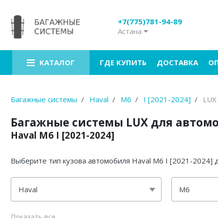
+7(775)781-94-89
Астана
Багажники на крышу
Рейлинги на крышу
ГДЕ КУПИТЬ
ДОСТАВКА
О
КАТАЛОГ
Боксы на крышу
Велокрепления
Багажные системы
Haval
M6
I [2021-2024]
LUX
Крепления для лыж
Багажные системы LUX для автом
Haval M6 I [2021-2024]
Грузовые корзины
Аксессуары
Выберите тип кузова автомобиля Haval M6 I [2021-2024]
Услуги
Haval
M6
кроссовер с инт. рейлингами
Показать все