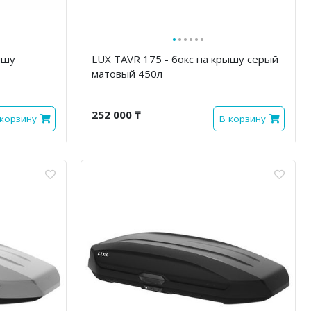
·
·
·
·
·
·
ышу
LUX TAVR 175 - бокс на крышу серый
матовый 450л
252 000 ₸
 корзину
В корзину