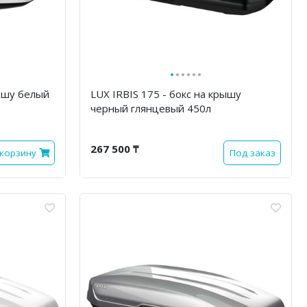
·
·
·
·
·
·
рышу белый
LUX IRBIS 175 - бокс на крышу
черный глянцевый 450л
267 500 ₸
 корзину
Под заказ