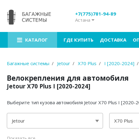
+7(775)781-94-89
Астана
Багажники на крышу
Рейлинги на крышу
ГДЕ КУПИТЬ
ДОСТАВКА
О
КАТАЛОГ
Боксы на крышу
Велокрепления
Багажные системы
Jetour
X70 Plus
I [2020-2024]
Крепления для лыж
Велокрепления для автомобиля
Jetour X70 Plus I [2020-2024]
Грузовые корзины
Аксессуары
Выберите тип кузова автомобиля Jetour X70 Plus I [2020
Услуги
Jetour
X70 Plus
кроссовер с инт. рейлингами
Показать все