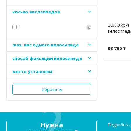
кол-во велосипедов
LUX Bike-1
1
3
велосипед
maх. вес одного велосипеда
33 700 ₸
способ фиксации велосипеда
место установки
Сбросить
Нужна
Подробно р