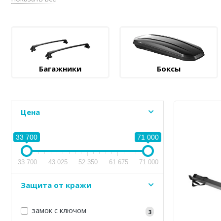
Багажники
Боксы
Цена
33 700
71 000
33 700
43 025
52 350
61 675
71 000
Защита от кражи
замок с ключом
3