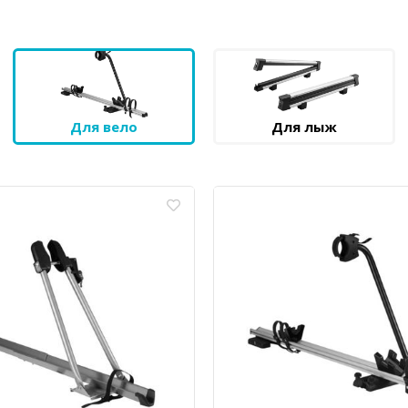
Для вело
Для лыж