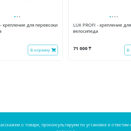
·
·
·
·
·
·
·
 - крепление для перевозки
LUX PROFI - крепление дл
а
велосипеда
71 000 ₸
В корзину
В
асскажем о товаре, проконсультируем по установке и ответим 