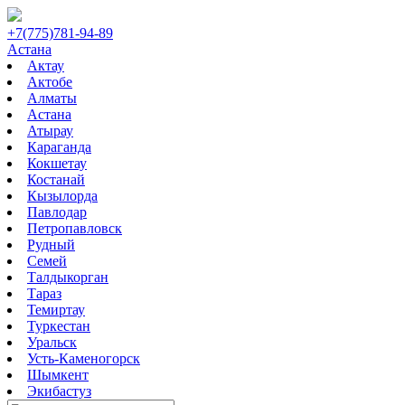
+7(775)781-94-89
Астана
Актау
Актобе
Алматы
Астана
Атырау
Караганда
Кокшетау
Костанай
Кызылорда
Павлодар
Петропавловск
Рудный
Семей
Талдыкорган
Тараз
Темиртау
Туркестан
Уральск
Усть-Каменогорск
Шымкент
Экибастуз