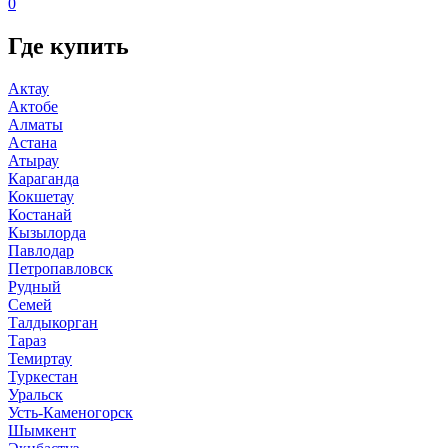
0
Где купить
Актау
Актобе
Алматы
Астана
Атырау
Караганда
Кокшетау
Костанай
Кызылорда
Павлодар
Петропавловск
Рудный
Семей
Талдыкорган
Тараз
Темиртау
Туркестан
Уральск
Усть-Каменогорск
Шымкент