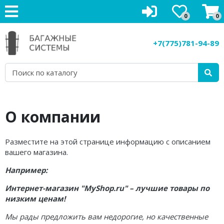
0
0
Багажники на крышу
+7(775)781-94-89
Рейлинги на крышу
Боксы на крышу
Велокрепления
О компании
Крепления для лыж
Грузовые корзины
Разместите на этой странице информацию с описанием
вашего магазина.
Аксессуары
Например:
Услуги
Интернет-магазин "MyShop.ru" – лучшие товары по
низким ценам!
Мы рады предложить вам недорогие, но качественные