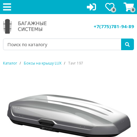
0
0
Багажники на крышу
+7(775)781-94-89
Рейлинги на крышу
Боксы на крышу
Велокрепления
Каталог
Боксы на крышу LUX
Tavr 197
Крепления для лыж
Грузовые корзины
Аксессуары
Услуги