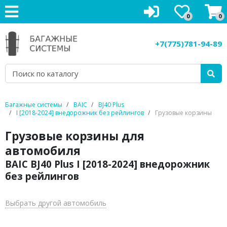
0
0
Багажники на крышу
+7(775)781-94-89
Рейлинги на крышу
Боксы на крышу
Велокрепления
Багажные системы
BAIC
BJ40 Plus
I [2018-2024] внедорожник без рейлингов
Грузовые корзины
Крепления для лыж
Грузовые корзины для
Грузовые корзины
автомобиля
BAIC BJ40 Plus I [2018-2024] внедорожник
Аксессуары
без рейлингов
Услуги
Выбрать другой автомобиль