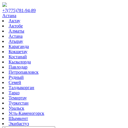
+7(775)781-94-89
Астана
Актау
Актобе
Алматы
Астана
Атырау
Караганда
Кокшетау
Костанай
Кызылорда
Павлодар
Петропавловск
Рудный
Семей
Талдыкорган
Тараз
Темиртау
Туркестан
Уральск
Усть-Каменогорск
Шымкент
Экибастуз