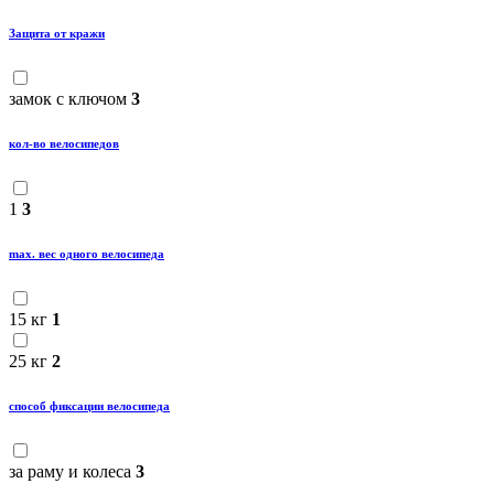
Защита от кражи
замок с ключом
3
кол-во велосипедов
1
3
maх. вес одного велосипеда
15 кг
1
25 кг
2
способ фиксации велосипеда
за раму и колеса
3