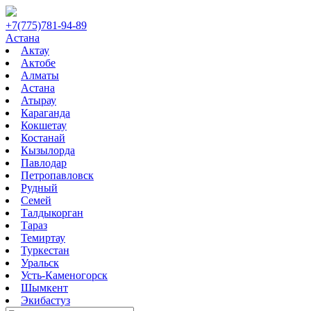
+7(775)781-94-89
Астана
Актау
Актобе
Алматы
Астана
Атырау
Караганда
Кокшетау
Костанай
Кызылорда
Павлодар
Петропавловск
Рудный
Семей
Талдыкорган
Тараз
Темиртау
Туркестан
Уральск
Усть-Каменогорск
Шымкент
Экибастуз