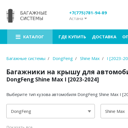
+7(775)781-94-89
Астана
Багажники на крышу
Рейлинги на крышу
ГДЕ КУПИТЬ
ДОСТАВКА
О
КАТАЛОГ
Боксы на крышу
Велокрепления
Багажные системы
DongFeng
Shine Max
I [2023-2
Крепления для лыж
Багажники на крышу для автомоб
DongFeng Shine Max I [2023-2024]
Грузовые корзины
Аксессуары
Выберите тип кузова автомобиля DongFeng Shine Max I [
Услуги
DongFeng
Shine Max
седан
Показать все