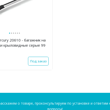
·
·
·
·
·
·
ercury 20610 - багажник на
ги крыловидные серые 99
Под заказ
асскажем о товаре, проконсультируем по установке и ответим 
вопросы!