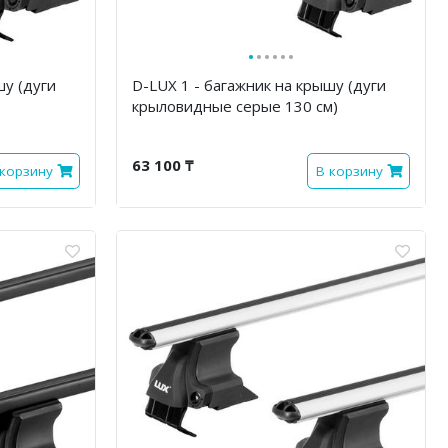
·
·
·
·
·
·
шу (дуги
D-LUX 1 - багажник на крышу (дуги
крыловидные серые 130 см)
63 100 ₸
 корзину
В корзину