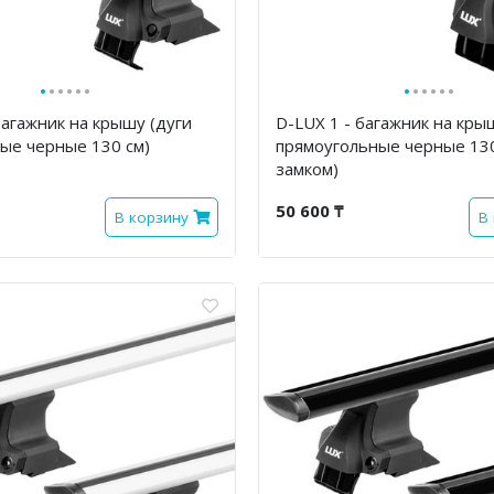
·
·
·
·
·
·
·
·
·
·
·
·
багажник на крышу (дуги
D-LUX 1 - багажник на кры
ые черные 130 см)
прямоугольные черные 130
замком)
50 600 ₸
В корзину
В