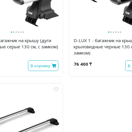
·
·
·
·
·
·
·
·
·
·
·
·
багажник на крышу (дуги
D-LUX 1 - багажник на кры
е серые 130 см, с замком)
крыловидные черные 130 с
замком)
76 400 ₸
В корзину
В