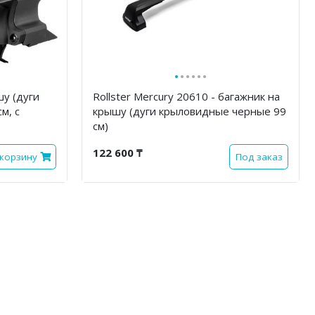
·
·
·
·
·
·
шу (дуги
Rollster Mercury 20610 - багажник на
м, с
крышу (дуги крыловидные черные 99
см)
122 600 ₸
 корзину
Под заказ