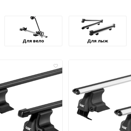
Для вело
Для лыж