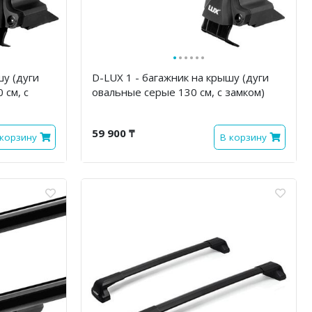
·
·
·
·
·
·
шу (дуги
D-LUX 1 - багажник на крышу (дуги
 см, с
овальные серые 130 см, с замком)
59 900 ₸
 корзину
В корзину