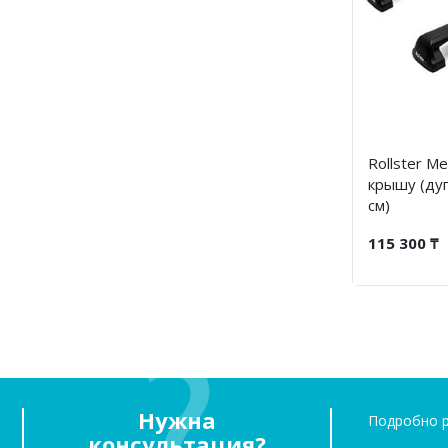
Rollster M
крышу (ду
см)
115 300 ₸
Нужна
Подробно р
консультация?