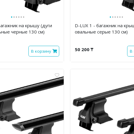
·
·
·
·
·
·
·
·
·
·
·
·
багажник на крышу (дуги
D-LUX 1 - багажник на кры
ьные черные 130 см)
овальные серые 130 см)
50 200 ₸
В корзину
В