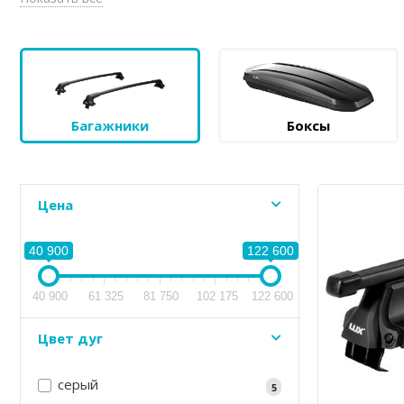
Багажники
Боксы
Цена
40 900
122 600
40 900
61 325
81 750
102 175
122 600
Цвет дуг
серый
5