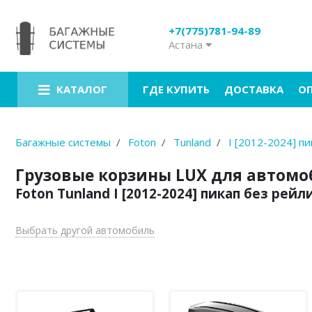
+7(775)781-94-89
Астана
Багажники на крышу
Рейлинги на крышу
ГДЕ КУПИТЬ
ДОСТАВКА
О
КАТАЛОГ
Боксы на крышу
Велокрепления
Багажные системы
Foton
Tunland
I [2012-2024] п
Крепления для лыж
Грузовые корзины LUX для автом
Foton Tunland I [2012-2024] пикап без рейл
Грузовые корзины
Аксессуары
Выбрать другой автомобиль
Услуги