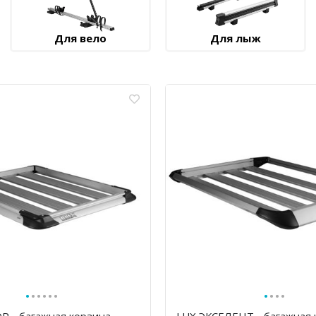
Для вело
Для лыж
·
·
·
·
·
·
·
·
·
·
Р - багажная корзина
LUX ЭКСЕЛЕНТ - багажная 