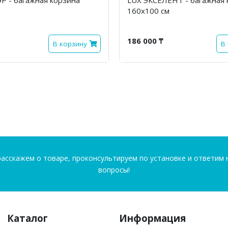
160х100 см
186 000 ₸
В корзину
В
асскажем о товаре, проконсультируем по установке и ответим 
вопросы!
Каталог
Информация