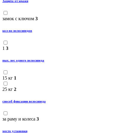
Защита от кражи
замок с ключом
3
кол-во велосипедов
1
3
maх. вес одного велосипеда
15 кг
1
25 кг
2
способ фиксации велосипеда
за раму и колеса
3
место установки