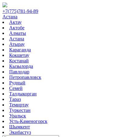
+7(775)781-94-89
Астана
Актау
Актобе
Алматы
Астана
Атырау
Караганда
Кокшетау
Костанай
Кызылорда
Павлодар
Петропавловск
Рудный
Семей
Талдыкорган
Тараз
Темиртау
Туркестан
Уральск
Усть-Каменогорск
Шымкент
Экибастуз