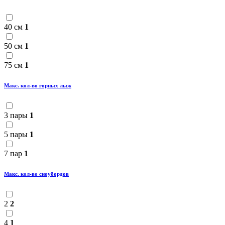
40 см
1
50 см
1
75 см
1
Макс. кол-во горных лыж
3 пары
1
5 пары
1
7 пар
1
Макс. кол-во сноубордов
2
2
4
1