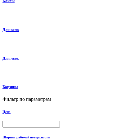
Боксы
Для вело
Для лыж
Корзины
Фильтр по параметрам
Цена
Ширина рабочей поверхности