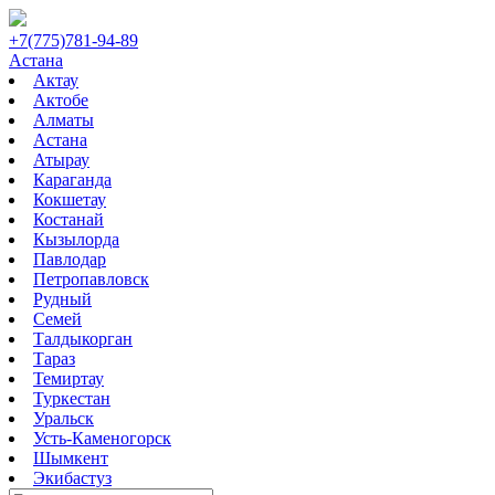
+7(775)781-94-89
Астана
Актау
Актобе
Алматы
Астана
Атырау
Караганда
Кокшетау
Костанай
Кызылорда
Павлодар
Петропавловск
Рудный
Семей
Талдыкорган
Тараз
Темиртау
Туркестан
Уральск
Усть-Каменогорск
Шымкент
Экибастуз