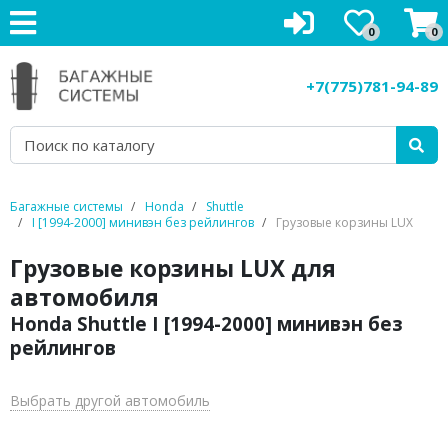
0
0
Багажники на крышу
+7(775)781-94-89
Рейлинги на крышу
Боксы на крышу
Велокрепления
Багажные системы
Honda
Shuttle
I [1994-2000] минивэн без рейлингов
Грузовые корзины LUX
Крепления для лыж
Грузовые корзины LUX для
Грузовые корзины
автомобиля
Honda Shuttle I [1994-2000] минивэн без
Аксессуары
рейлингов
Услуги
Выбрать другой автомобиль