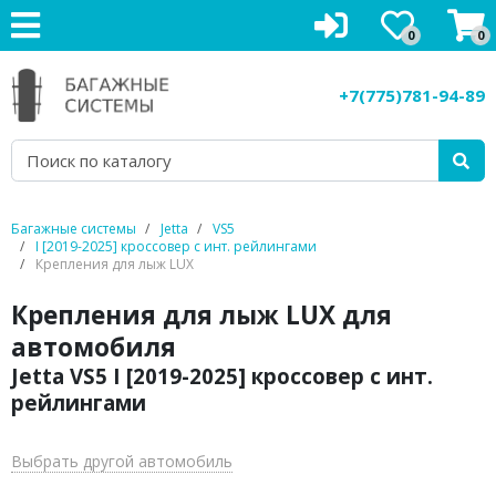
0
0
Багажники на крышу
+7(775)781-94-89
Рейлинги на крышу
Боксы на крышу
Велокрепления
Багажные системы
Jetta
VS5
I [2019-2025] кроссовер с инт. рейлингами
Крепления для лыж
Крепления для лыж LUX
Крепления для лыж LUX для
Грузовые корзины
автомобиля
Аксессуары
Jetta VS5 I [2019-2025] кроссовер с инт.
рейлингами
Услуги
Выбрать другой автомобиль