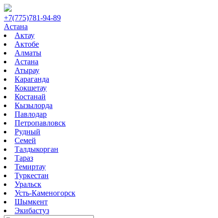
+7(775)781-94-89
Астана
Актау
Актобе
Алматы
Астана
Атырау
Караганда
Кокшетау
Костанай
Кызылорда
Павлодар
Петропавловск
Рудный
Семей
Талдыкорган
Тараз
Темиртау
Туркестан
Уральск
Усть-Каменогорск
Шымкент
Экибастуз