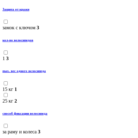
Защита от кражи
замок с ключом
3
кол-во велосипедов
1
3
maх. вес одного велосипеда
15 кг
1
25 кг
2
способ фиксации велосипеда
за раму и колеса
3