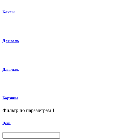
Боксы
Для вело
Для лыж
Корзины
Фильтр по параметрам
1
Цена