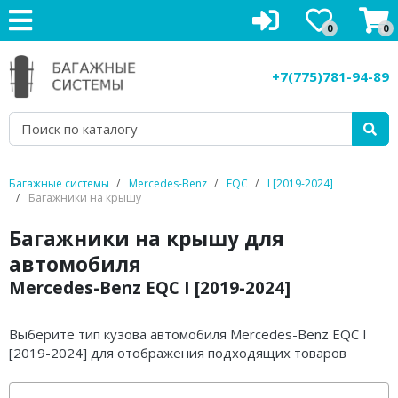
0
0
Багажники на крышу
+7(775)781-94-89
Рейлинги на крышу
Боксы на крышу
Велокрепления
Багажные системы
Mercedes-Benz
EQC
I [2019-2024]
Багажники на крышу
Крепления для лыж
Багажники на крышу для
Грузовые корзины
автомобиля
Mercedes-Benz EQC I [2019-2024]
Аксессуары
Услуги
Выберите тип кузова автомобиля Mercedes-Benz EQC I
[2019-2024] для отображения подходящих товаров