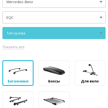
Mercedes-Benz
EQC
Тип кузова
кроссовер без рейлингов
Показать все
Багажники
Боксы
Для вело