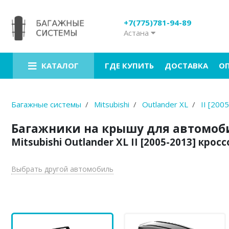
+7(775)781-94-89
Астана
Багажники на крышу
Рейлинги на крышу
ГДЕ КУПИТЬ
ДОСТАВКА
О
КАТАЛОГ
Боксы на крышу
Велокрепления
Багажные системы
Mitsubishi
Outlander XL
II [200
Крепления для лыж
Багажники на крышу для автомоб
Mitsubishi Outlander XL II [2005-2013] кро
Грузовые корзины
Аксессуары
Выбрать другой автомобиль
Услуги