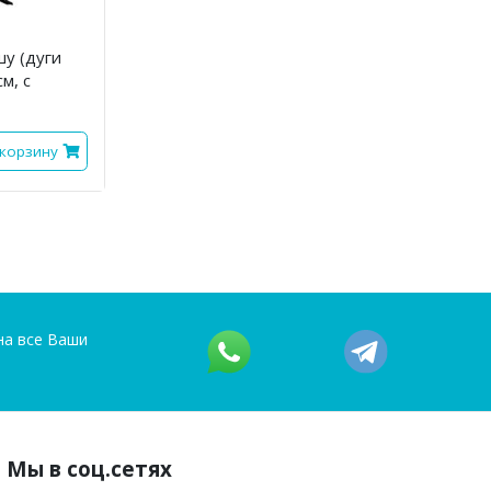
шу (дуги
м, с
 корзину
на все Ваши
Мы в соц.сетях