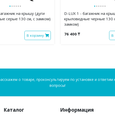
·
·
·
·
·
·
·
·
·
·
·
·
багажник на крышу (дуги
D-LUX 1 - багажник на кры
е серые 130 см, с замком)
крыловидные черные 130 с
замком)
76 400 ₸
В корзину
В
асскажем о товаре, проконсультируем по установке и ответим 
вопросы!
Каталог
Информация