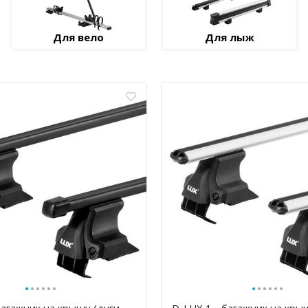
Для вело
Для лыж
·
·
·
·
·
·
·
·
·
·
·
·
багажник на крышу (дуги
D-LUX 1 - багажник на кры