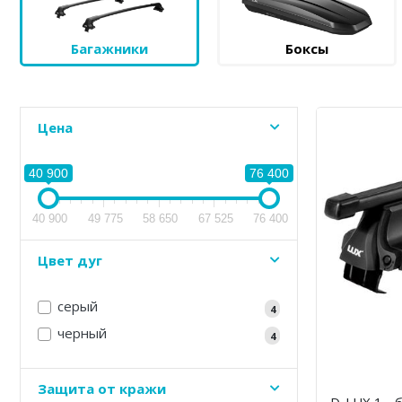
Багажники
Боксы
Цена
40 900
76 400
40 900
49 775
58 650
67 525
76 400
Цвет дуг
серый
4
черный
4
Защита от кражи
D-LUX 1 - 