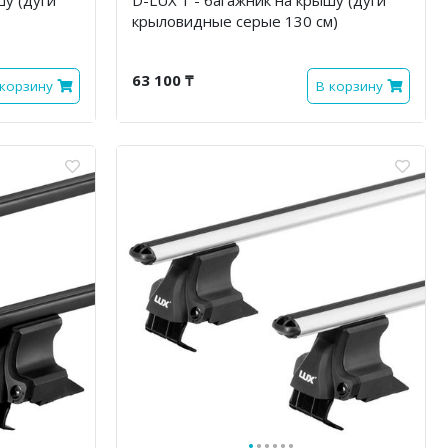
крыловидные серые 130 см)
63 100 ₸
 корзину
В корзину
·
·
·
·
·
·