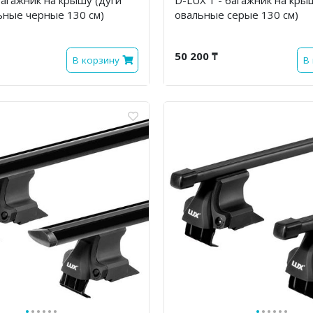
ьные черные 130 см)
овальные серые 130 см)
50 200 ₸
В корзину
В
·
·
·
·
·
·
·
·
·
·
·
·