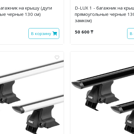
багажник на крышу (дуги
D-LUX 1 - багажник на кры
ые черные 130 см)
прямоугольные черные 130
замком)
50 600 ₸
В корзину
В