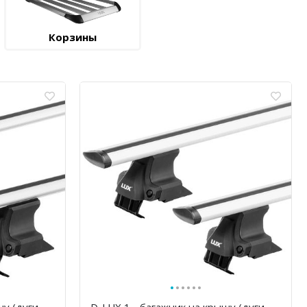
Корзины
·
·
·
·
·
·
шу (дуги
D-LUX 1 - багажник на крышу (дуги