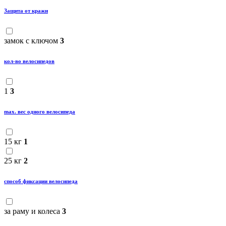
Защита от кражи
замок с ключом
3
кол-во велосипедов
1
3
maх. вес одного велосипеда
15 кг
1
25 кг
2
способ фиксации велосипеда
за раму и колеса
3