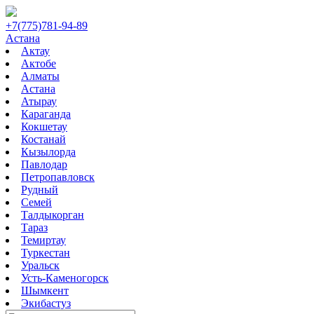
+7(775)781-94-89
Астана
Актау
Актобе
Алматы
Астана
Атырау
Караганда
Кокшетау
Костанай
Кызылорда
Павлодар
Петропавловск
Рудный
Семей
Талдыкорган
Тараз
Темиртау
Туркестан
Уральск
Усть-Каменогорск
Шымкент
Экибастуз