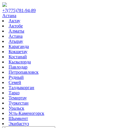
+7(775)781-94-89
Астана
Актау
Актобе
Алматы
Астана
Атырау
Караганда
Кокшетау
Костанай
Кызылорда
Павлодар
Петропавловск
Рудный
Семей
Талдыкорган
Тараз
Темиртау
Туркестан
Уральск
Усть-Каменогорск
Шымкент
Экибастуз