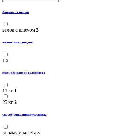
Защита от кражи
замок с ключом
3
кол-во велосипедов
1
3
maх. вес одного велосипеда
15 кг
1
25 кг
2
способ фиксации велосипеда
за раму и колеса
3