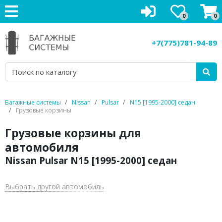
0
0
Багажники на крышу
+7(775)781-94-89
Рейлинги на крышу
Боксы на крышу
Велокрепления
Багажные системы
Nissan
Pulsar
N15 [1995-2000] седан
Грузовые корзины
Крепления для лыж
Грузовые корзины для
Грузовые корзины
автомобиля
Nissan Pulsar N15 [1995-2000] седан
Аксессуары
Услуги
Выбрать другой автомобиль