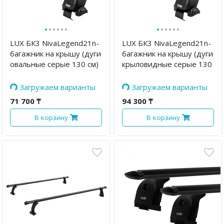
·
·
·
·
·
·
·
·
·
·
·
·
LUX БК3 NivaLegend21n-
LUX БК3 NivaLegend21n-
багажник на крышу (дуги
багажник на крышу (дуги
овальные серые 130 см)
крыловидные серые 130
см, с замком)
Загружаем варианты
Загружаем варианты
71 700 ₸
94 300 ₸
В корзину
В корзину