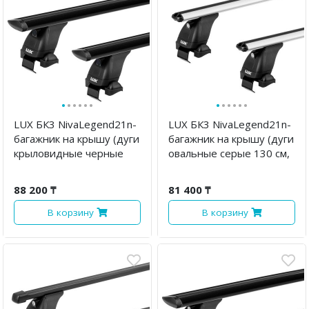
·
·
·
·
·
·
·
·
·
·
·
·
LUX БК3 NivaLegend21n-
LUX БК3 NivaLegend21n-
багажник на крышу (дуги
багажник на крышу (дуги
крыловидные черные
овальные серые 130 см,
130 см)
с замком)
88 200 ₸
81 400 ₸
В корзину
В корзину