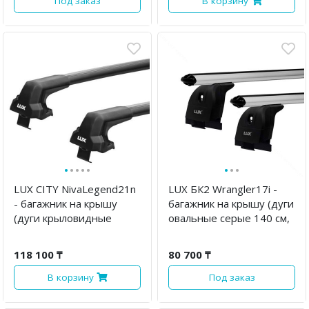
Под заказ
В корзину
·
·
·
·
·
·
·
·
LUX CITY NivaLegend21n
LUX БК2 Wrangler17i -
- багажник на крышу
багажник на крышу (дуги
(дуги крыловидные
овальные серые 140 см,
черные 130 см)
с замком)
118 100 ₸
80 700 ₸
В корзину
Под заказ