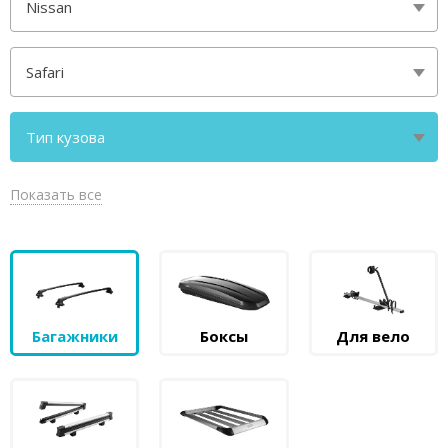
Nissan
Safari
Тип кузова
внедорожник без рейлингов
Показать все
Багажники
Боксы
Для вело