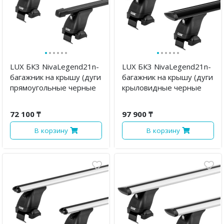
·
·
·
·
·
·
·
·
·
·
·
·
LUX БК3 NivaLegend21n-
LUX БК3 NivaLegend21n-
багажник на крышу (дуги
багажник на крышу (дуги
прямоугольные черные
крыловидные черные
130 см, с замком)
130 см, с замком)
72 100 ₸
97 900 ₸
В корзину
В корзину