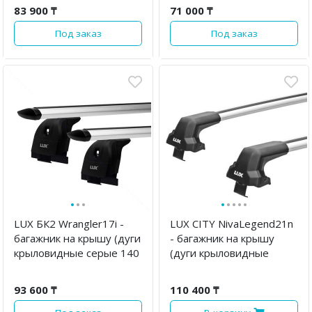
83 900 ₸
71 000 ₸
Под заказ
Под заказ
·
·
·
·
·
·
·
·
LUX БК2 Wrangler17i -
LUX CITY NivaLegend21n
багажник на крышу (дуги
- багажник на крышу
крыловидные серые 140
(дуги крыловидные
см, с замком)
серые 130 см)
93 600 ₸
110 400 ₸