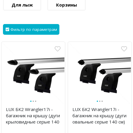
Для лыж
Корзины
Фильтр по параметрам
·
·
·
·
·
·
LUX БК2 Wrangler17i -
LUX БК2 Wrangler17i -
багажник на крышу (дуги
багажник на крышу (дуги
крыловидные серые 140
овальные серые 140 см)
см)