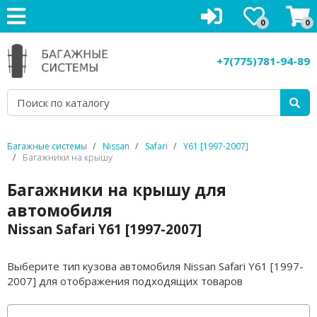
0
0
Багажники на крышу
+7(775)781-94-89
Рейлинги на крышу
Боксы на крышу
Велокрепления
Багажные системы
Nissan
Safari
Y61 [1997-2007]
Багажники на крышу
Крепления для лыж
Багажники на крышу для
Грузовые корзины
автомобиля
Nissan Safari Y61 [1997-2007]
Аксессуары
Услуги
Выберите тип кузова автомобиля Nissan Safari Y61 [1997-
2007] для отображения подходящих товаров