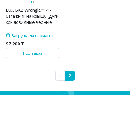
·
·
LUX БК2 Wrangler17i -
багажник на крышу (дуги
крыловидные черные
140 см, с замком)
Загружаем варианты
97 200 ₸
Под заказ
1
2
Нужна
консультация?