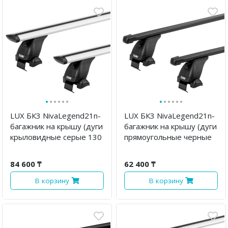
·
·
·
·
·
·
·
·
·
·
·
·
LUX БК3 NivaLegend21n-
LUX БК3 NivaLegend21n-
багажник на крышу (дуги
багажник на крышу (дуги
крыловидные серые 130
прямоугольные черные
см)
130 см)
84 600 ₸
62 400 ₸
В корзину
В корзину