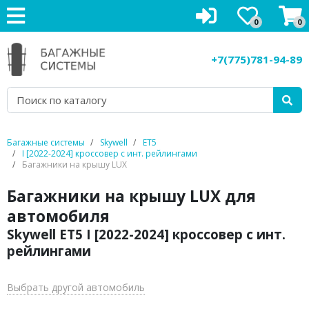
0
0
Багажники на крышу
+7(775)781-94-89
Рейлинги на крышу
Боксы на крышу
Велокрепления
Багажные системы
Skywell
ET5
I [2022-2024] кроссовер с инт. рейлингами
Крепления для лыж
Багажники на крышу LUX
Багажники на крышу LUX для
Грузовые корзины
автомобиля
Аксессуары
Skywell ET5 I [2022-2024] кроссовер с инт.
рейлингами
Услуги
Выбрать другой автомобиль