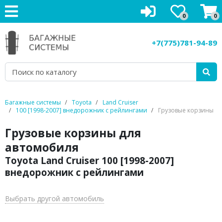
0
0
Багажники на крышу
+7(775)781-94-89
Рейлинги на крышу
Боксы на крышу
Велокрепления
Багажные системы
Toyota
Land Cruiser
100 [1998-2007] внедорожник с рейлингами
Грузовые корзины
Крепления для лыж
Грузовые корзины для
Грузовые корзины
автомобиля
Toyota Land Cruiser 100 [1998-2007]
Аксессуары
внедорожник с рейлингами
Услуги
Выбрать другой автомобиль