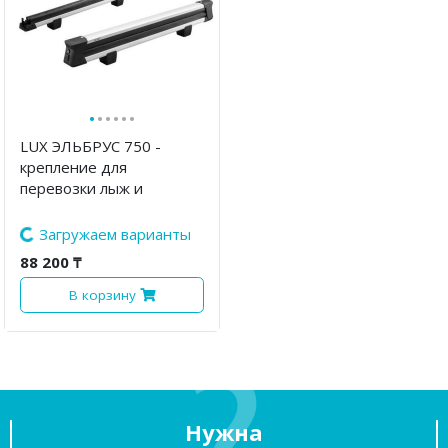
·
·
·
·
·
·
LUX ЭЛЬБРУС 750 -
крепление для
перевозки лыж и
сноубордов
Загружаем варианты
88 200 ₸
В корзину
Нужна