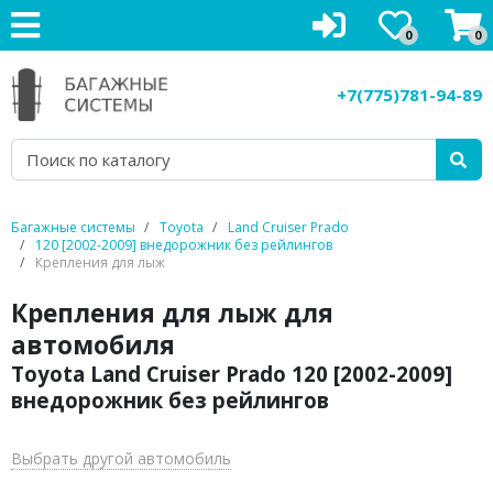
0
0
Багажники на крышу
+7(775)781-94-89
Рейлинги на крышу
Боксы на крышу
Велокрепления
Багажные системы
Toyota
Land Cruiser Prado
120 [2002-2009] внедорожник без рейлингов
Крепления для лыж
Крепления для лыж
Крепления для лыж для
Грузовые корзины
автомобиля
Аксессуары
Toyota Land Cruiser Prado 120 [2002-2009]
внедорожник без рейлингов
Услуги
Выбрать другой автомобиль