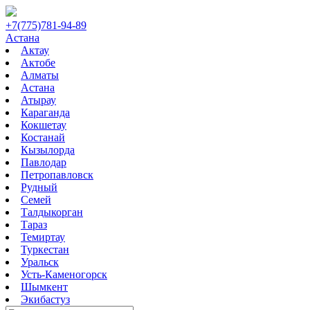
+7(775)781-94-89
Астана
Актау
Актобе
Алматы
Астана
Атырау
Караганда
Кокшетау
Костанай
Кызылорда
Павлодар
Петропавловск
Рудный
Семей
Талдыкорган
Тараз
Темиртау
Туркестан
Уральск
Усть-Каменогорск
Шымкент
Экибастуз