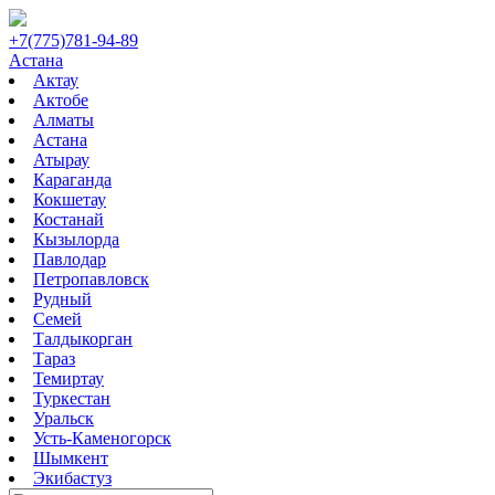
+7(775)781-94-89
Астана
Актау
Актобе
Алматы
Астана
Атырау
Караганда
Кокшетау
Костанай
Кызылорда
Павлодар
Петропавловск
Рудный
Семей
Талдыкорган
Тараз
Темиртау
Туркестан
Уральск
Усть-Каменогорск
Шымкент
Экибастуз