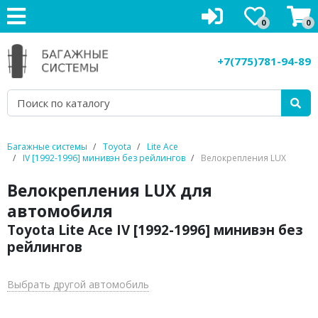
0
0
Багажники на крышу
+7(775)781-94-89
Рейлинги на крышу
Боксы на крышу
Велокрепления
Багажные системы
Toyota
Lite Ace
IV [1992-1996] минивэн без рейлингов
Велокрепления LUX
Крепления для лыж
Велокрепления LUX для
Грузовые корзины
автомобиля
Toyota Lite Ace IV [1992-1996] минивэн без
Аксессуары
рейлингов
Услуги
Выбрать другой автомобиль