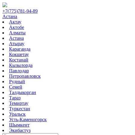
+7(775)781-94-89
Астана
Актау
Актобе
Алматы
Астана
Атырау
Караганда
Кокшетау
Костанай
Кызылорда
Павлодар
Петропавловск
Рудный
Семей
Талдыкорган
Тараз
Темиртау
Туркестан
Уральск
Усть-Каменогорск
Шымкент
Экибастуз