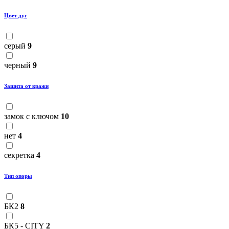
Цвет дуг
серый
9
черный
9
Защита от кражи
замок с ключом
10
нет
4
секретка
4
Тип опоры
БК2
8
БК5 - CITY
2