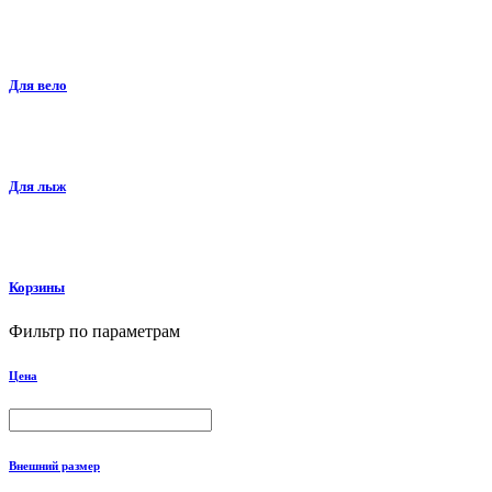
Для вело
Для лыж
Корзины
Фильтр по параметрам
Цена
Внешний размер