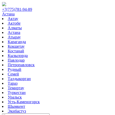
+7(775)781-94-89
Астана
Актау
Актобе
Алматы
Астана
Атырау
Караганда
Кокшетау
Костанай
Кызылорда
Павлодар
Петропавловск
Рудный
Семей
Талдыкорган
Тараз
Темиртау
Туркестан
Уральск
Усть-Каменогорск
Шымкент
Экибастуз