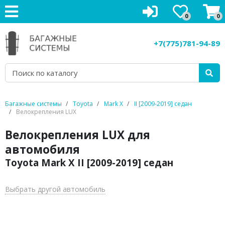
0
0
Багажники на крышу
+7(775)781-94-89
Рейлинги на крышу
Боксы на крышу
Велокрепления
Багажные системы
Toyota
Mark X
II [2009-2019] седан
Велокрепления LUX
Крепления для лыж
Велокрепления LUX для
Грузовые корзины
автомобиля
Toyota Mark X II [2009-2019] седан
Аксессуары
Услуги
Выбрать другой автомобиль