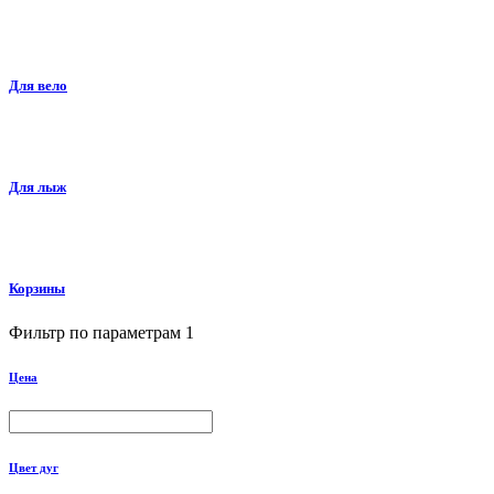
Для вело
Для лыж
Корзины
Фильтр по параметрам
1
Цена
Цвет дуг