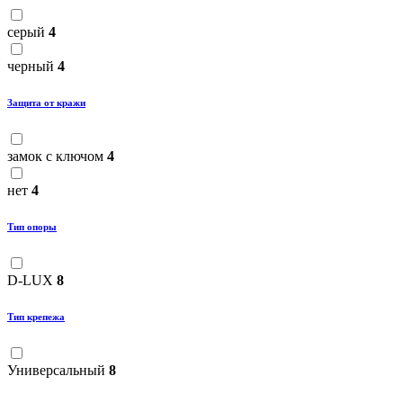
серый
4
черный
4
Защита от кражи
замок с ключом
4
нет
4
Тип опоры
D-LUX
8
Тип крепежа
Универсальный
8