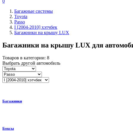
0
Багажные системы
Toyota
Passo
I [2004-2010] хэтчбек
Багажники на крышу LUX
Багажники на крышу LUX для автомо
Товаров в категории:
8
Выбрать другой автомобиль
Багажники
Боксы