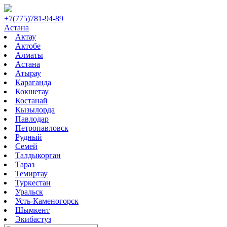
+7(775)781-94-89
Астана
Актау
Актобе
Алматы
Астана
Атырау
Караганда
Кокшетау
Костанай
Кызылорда
Павлодар
Петропавловск
Рудный
Семей
Талдыкорган
Тараз
Темиртау
Туркестан
Уральск
Усть-Каменогорск
Шымкент
Экибастуз