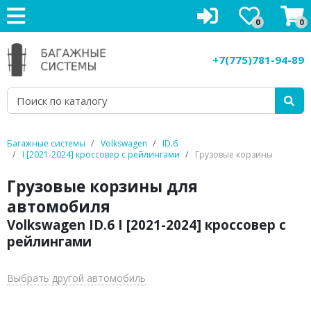
0
0
Багажники на крышу
+7(775)781-94-89
Рейлинги на крышу
Боксы на крышу
Велокрепления
Багажные системы
Volkswagen
ID.6
I [2021-2024] кроссовер с рейлингами
Грузовые корзины
Крепления для лыж
Грузовые корзины для
Грузовые корзины
автомобиля
Volkswagen ID.6 I [2021-2024] кроссовер с
Аксессуары
рейлингами
Услуги
Выбрать другой автомобиль