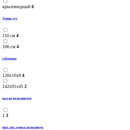
крыловидный
6
Длина дуг
110 см
4
106 см
4
габариты
120x10x8
4
142x91x45
2
кол-во велосипедов
1
3
maх. вес одного велосипеда