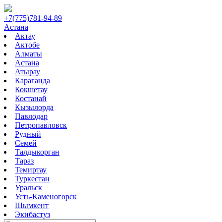
+7(775)781-94-89
Астана
Актау
Актобе
Алматы
Астана
Атырау
Караганда
Кокшетау
Костанай
Кызылорда
Павлодар
Петропавловск
Рудный
Семей
Талдыкорган
Тараз
Темиртау
Туркестан
Уральск
Усть-Каменогорск
Шымкент
Экибастуз