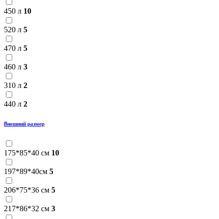
450 л
10
520 л
5
470 л
5
460 л
3
310 л
2
440 л
2
Внешний размер
175*85*40 см
10
197*89*40см
5
206*75*36 см
5
217*86*32 см
3