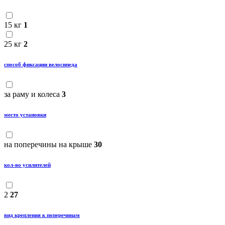
15 кг
1
25 кг
2
способ фиксации велосипеда
за раму и колеса
3
место установки
на поперечины на крыше
30
кол-во усилителей
2
27
вид крепления к поперечинам