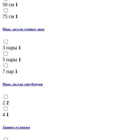
50 см
1
75 см
1
Макс. кол-во горных лыж
3 пары
1
5 пары
1
7 пар
1
Макс. кол-во сноубордов
2
2
4
1
Защита от кражи