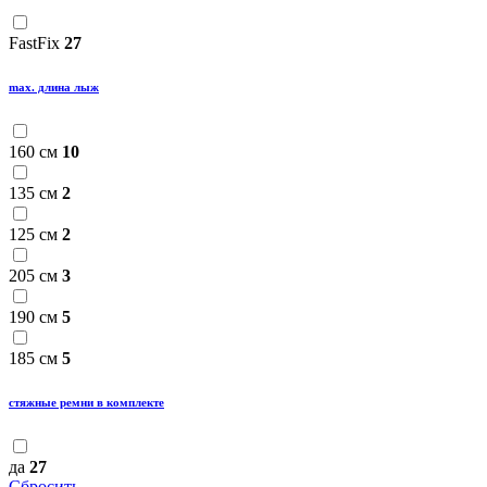
FastFix
27
max. длина лыж
160 см
10
135 см
2
125 см
2
205 см
3
190 см
5
185 см
5
стяжные ремни в комплекте
да
27
Сбросить