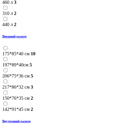
460 л
3
310 л
2
440 л
2
Внешний размер
175*85*40 см
10
197*89*40см
5
206*75*36 см
5
217*86*32 см
3
150*76*35 см
2
142*91*45 см
2
Внутренний размер