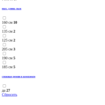
max. длина лыж
160 см
10
135 см
2
125 см
2
205 см
3
190 см
5
185 см
5
стяжные ремни в комплекте
да
27
Сбросить