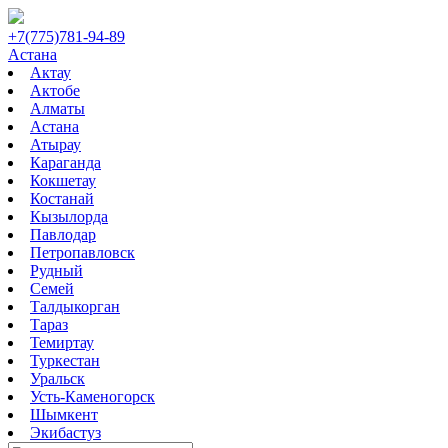
+7(775)781-94-89
Астана
Актау
Актобе
Алматы
Астана
Атырау
Караганда
Кокшетау
Костанай
Кызылорда
Павлодар
Петропавловск
Рудный
Семей
Талдыкорган
Тараз
Темиртау
Туркестан
Уральск
Усть-Каменогорск
Шымкент
Экибастуз