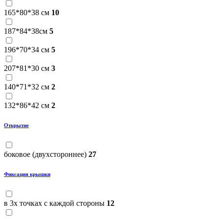
165*80*38 см
10
187*84*38см
5
196*70*34 см
5
207*81*30 см
3
140*71*32 см
2
132*86*42 см
2
Открытие
боковое (двухстороннее)
27
Фиксация крышки
в 3х точках с каждой стороны
12