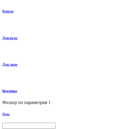
Боксы
Для вело
Для лыж
Корзины
Фильтр по параметрам
1
Цена