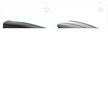
·
·
·
·
·
·
·
·
·
·
·
·
LUX IRBIS 206 - бокс на
LUX MAJOR - бокс на
крышу черный матовый
крышу серый глянцевый
470л
460л
Загружаем варианты
Загружаем варианты
262 000 ₸
372 000 ₸
В корзину
В корзину