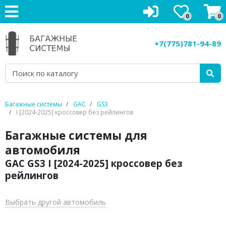
0
0
Багажники на крышу
+7(775)781-94-89
Рейлинги на крышу
Боксы на крышу
Велокрепления
Багажные системы
GAC
GS3
I [2024-2025] кроссовер без рейлингов
Крепления для лыж
Багажные системы для
Грузовые корзины
автомобиля
GAC GS3 I [2024-2025] кроссовер без
Аксессуары
рейлингов
Услуги
Выбрать другой автомобиль