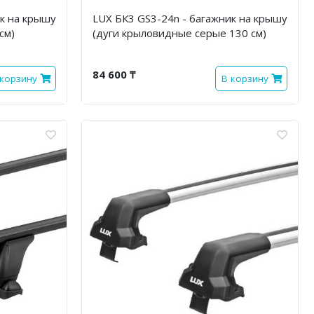
ик на крышу
LUX БК3 GS3-24n - багажник на крышу
см)
(дуги крыловидные серые 130 см)
84 600 ₸
 корзину
В корзину