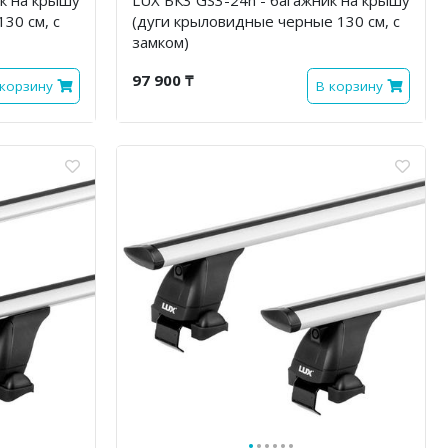
30 см, с
(дуги крыловидные черные 130 см, с
замком)
97 900 ₸
 корзину
В корзину
·
·
·
·
·
·