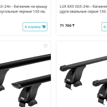
3-24n - багажник на крышу
LUX БК3 GS3-24n - багажн
оугольные черные 130 см,
(дуги овальные серые 130 
71 700 ₸
В корзину
В