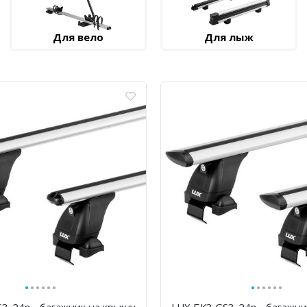
Для вело
Для лыж
·
·
·
·
·
·
·
·
·
·
·
·
3-24n - багажник на крышу
LUX БК3 GS3-24n - багажн