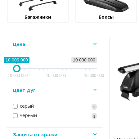
Багажники
Боксы
Цена
10 000 000
10 000 000
10 000 000
10 000 000
10 000 000
Цвет дуг
серый
5
черный
5
Защита от кражи
LUX БК3 GS