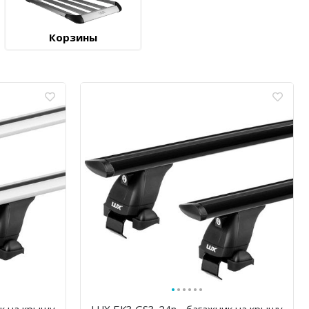
Корзины
·
·
·
·
·
·
ик на крышу
LUX БК3 GS3-24n - багажник на крышу