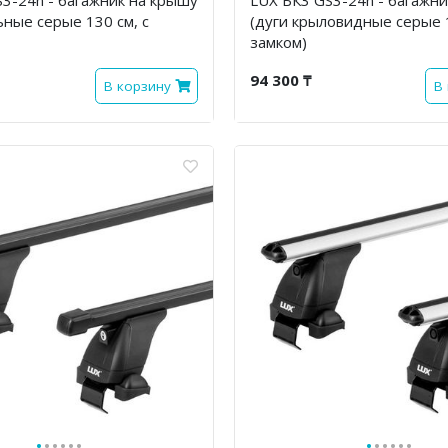
ьные серые 130 см, с
(дуги крыловидные серые 1
замком)
94 300 ₸
В корзину
В
·
·
·
·
·
·
·
·
·
·
·
·