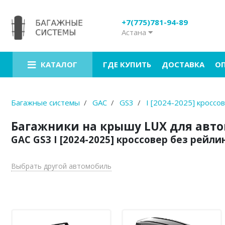
+7(775)781-94-89
Астана
Багажники на крышу
Рейлинги на крышу
ГДЕ КУПИТЬ
ДОСТАВКА
О
КАТАЛОГ
Боксы на крышу
Велокрепления
Багажные системы
GAC
GS3
I [2024-2025] кроссо
Крепления для лыж
Багажники на крышу LUX для авт
GAC GS3 I [2024-2025] кроссовер без рейли
Грузовые корзины
Аксессуары
Выбрать другой автомобиль
Услуги