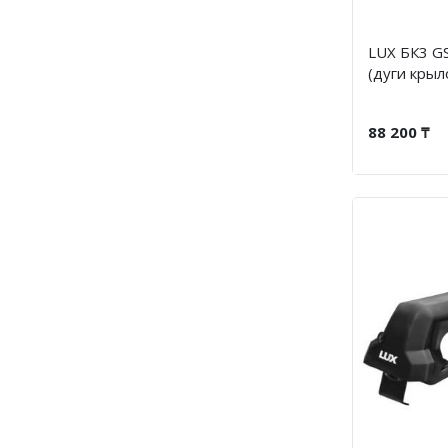
LUX БК3 GS
(дуги кры
88 200 ₸