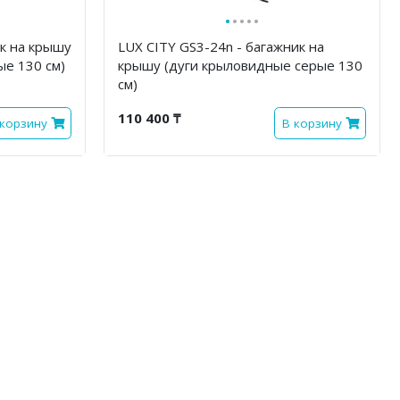
·
·
·
·
·
ик на крышу
LUX CITY GS3-24n - багажник на
ые 130 см)
крышу (дуги крыловидные серые 130
см)
110 400 ₸
 корзину
В корзину