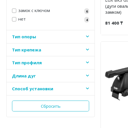
(дуги овал
замок с ключом
замком)
6
нет
4
81 400 ₸
Тип опоры
Тип крепежа
Тип профиля
Длина дуг
Способ установки
Сбросить