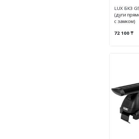
LUX БК3 GS
(дуги прям
с замком)
72 100 ₸