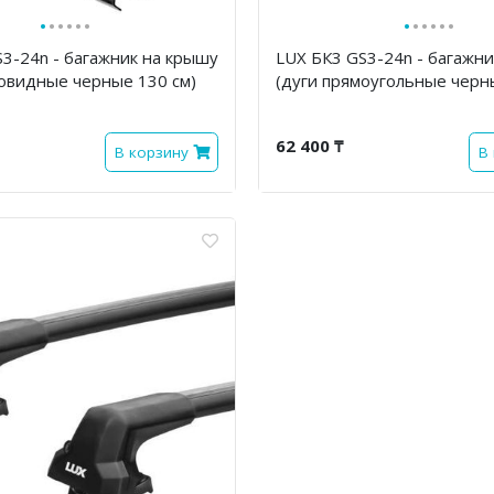
·
·
·
·
·
·
·
·
·
·
·
·
3-24n - багажник на крышу
LUX БК3 GS3-24n - багажн
ловидные черные 130 см)
(дуги прямоугольные черн
62 400 ₸
В корзину
В