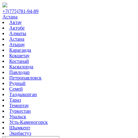
+7(775)781-94-89
Астана
Актау
Актобе
Алматы
Астана
Атырау
Караганда
Кокшетау
Костанай
Кызылорда
Павлодар
Петропавловск
Рудный
Семей
Талдыкорган
Тараз
Темиртау
Туркестан
Уральск
Усть-Каменогорск
Шымкент
Экибастуз