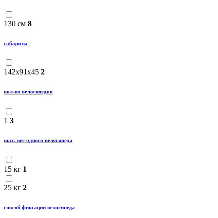
130 см
8
габариты
142x91x45
2
кол-во велосипедов
1
3
maх. вес одного велосипеда
15 кг
1
25 кг
2
способ фиксации велосипеда