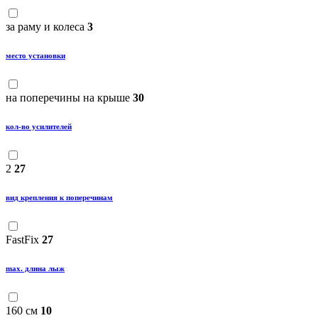
за раму и колеса
3
место установки
на поперечины на крыше
30
кол-во усилителей
2
27
вид крепления к поперечинам
FastFix
27
max. длина лыж
160 см
10