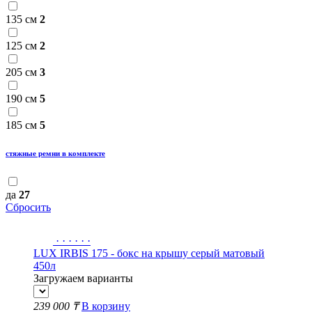
135 см
2
125 см
2
205 см
3
190 см
5
185 см
5
стяжные ремни в комплекте
да
27
Сбросить
·
·
·
·
·
·
LUX IRBIS 175 - бокс на крышу серый матовый
450л
Загружаем варианты
239 000 ₸
В корзину