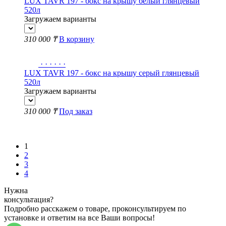
LUX TAVR 197 - бокс на крышу белый глянцевый
520л
Загружаем варианты
310 000 ₸
В корзину
·
·
·
·
·
·
LUX TAVR 197 - бокс на крышу серый глянцевый
520л
Загружаем варианты
310 000 ₸
Под заказ
Показать еще
1
2
3
4
Нужна
консультация?
Подробно расскажем о товаре, проконсультируем по
установке и ответим на все Ваши вопросы!