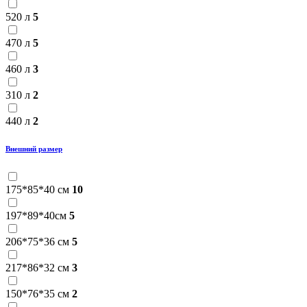
520 л
5
470 л
5
460 л
3
310 л
2
440 л
2
Внешний размер
175*85*40 см
10
197*89*40см
5
206*75*36 см
5
217*86*32 см
3
150*76*35 см
2