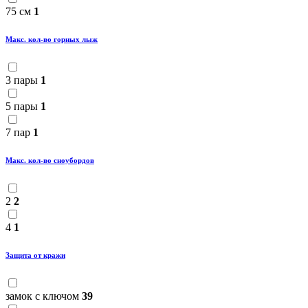
75 см
1
Макс. кол-во горных лыж
3 пары
1
5 пары
1
7 пар
1
Макс. кол-во сноубордов
2
2
4
1
Защита от кражи
замок с ключом
39