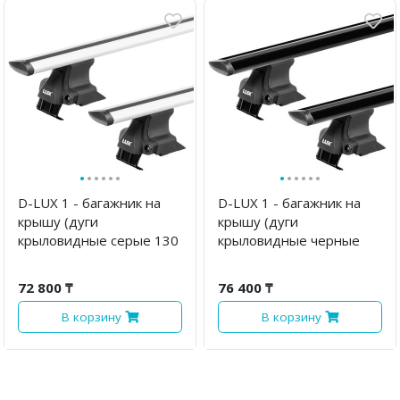
·
·
·
·
·
·
·
·
·
·
·
·
D-LUX 1 - багажник на
D-LUX 1 - багажник на
крышу (дуги
крышу (дуги
крыловидные серые 130
крыловидные черные
см, с замком)
130 см, с замком)
72 800 ₸
76 400 ₸
В корзину
В корзину