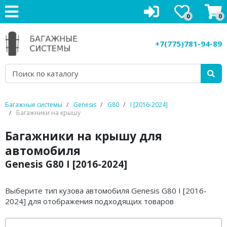
0
0
Багажники на крышу
+7(775)781-94-89
Рейлинги на крышу
Боксы на крышу
Велокрепления
Багажные системы
Genesis
G80
I [2016-2024]
Багажники на крышу
Крепления для лыж
Багажники на крышу для
Грузовые корзины
автомобиля
Genesis G80 I [2016-2024]
Аксессуары
Услуги
Выберите тип кузова автомобиля Genesis G80 I [2016-
2024] для отображения подходящих товаров