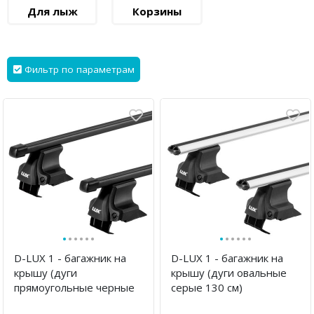
Для лыж
Корзины
Фильтр по параметрам
·
·
·
·
·
·
·
·
·
·
·
·
D-LUX 1 - багажник на
D-LUX 1 - багажник на
крышу (дуги
крышу (дуги овальные
прямоугольные черные
серые 130 см)
130 см)