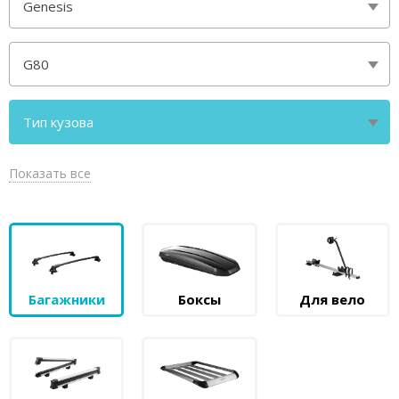
Genesis
G80
Тип кузова
седан
Показать все
Багажники
Боксы
Для вело