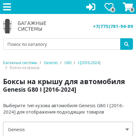
0
0
Багажники на крышу
+7(775)781-94-89
Рейлинги на крышу
Боксы на крышу
Велокрепления
Багажные системы
Genesis
G80
I [2016-2024]
Боксы на крышу
Крепления для лыж
Боксы на крышу для автомобиля
Грузовые корзины
Genesis G80 I [2016-2024]
Аксессуары
Выберите тип кузова автомобиля Genesis G80 I [2016-
Услуги
2024] для отображения подходящих товаров
Genesis