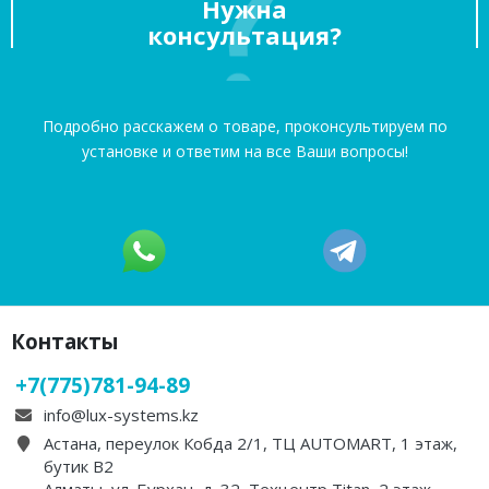
·
·
·
·
·
·
·
·
·
·
·
·
LUX IRBIS 175 - бокс на
LUX TAVR 175 - бокс на
крышу серый глянцевый
крышу серый глянцевый
450л
450л
Загружаем варианты
Загружаем варианты
267 500 ₸
279 000 ₸
Под заказ
Под заказ