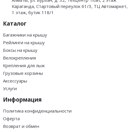
·
·
·
·
·
·
·
·
·
·
·
·
LUX TAVR 175 - бокс на
LUX IRBIS 206 - бокс на
крышу черный
крышу серый матовый
глянцевый 450л
470л
Загружаем варианты
Загружаем варианты
279 000 ₸
262 000 ₸
В корзину
В корзину
·
·
·
·
·
·
·
·
·
·
·
·