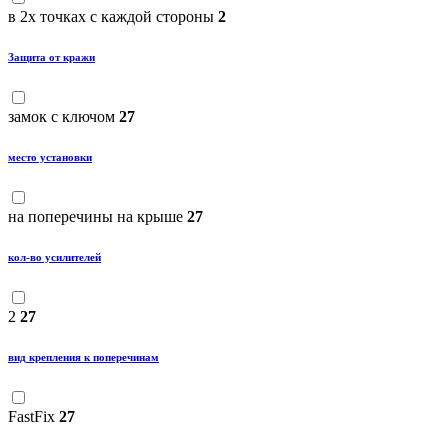
в 2х точках с каждой стороны
2
Защита от кражи
замок с ключом
27
место установки
на поперечины на крыше
27
кол-во усилителей
2
27
вид крепления к поперечинам
FastFix
27