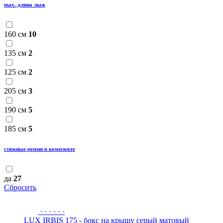
max. длина лыж
160 см
10
135 см
2
125 см
2
205 см
3
190 см
5
185 см
5
стяжные ремни в комплекте
да
27
Сбросить
·
·
·
·
·
·
LUX IRBIS 175 - бокс на крышу серый матовый