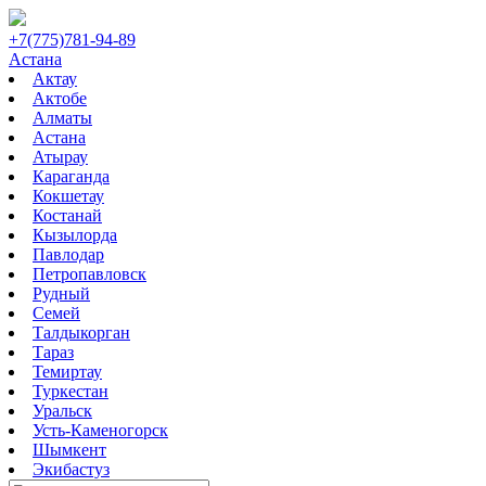
+7(775)781-94-89
Астана
Актау
Актобе
Алматы
Астана
Атырау
Караганда
Кокшетау
Костанай
Кызылорда
Павлодар
Петропавловск
Рудный
Семей
Талдыкорган
Тараз
Темиртау
Туркестан
Уральск
Усть-Каменогорск
Шымкент
Экибастуз