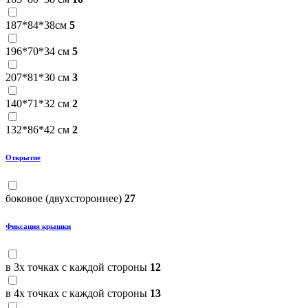
187*84*38см
5
196*70*34 см
5
207*81*30 см
3
140*71*32 см
2
132*86*42 см
2
Открытие
боковое (двухстороннее)
27
Фиксация крышки
в 3х точках с каждой стороны
12
в 4х точках с каждой стороны
13