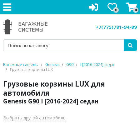
0
0
Багажники на крышу
+7(775)781-94-89
Рейлинги на крышу
Боксы на крышу
Велокрепления
Багажные системы
Genesis
G90
I [2016-2024] седан
Грузовые корзины LUX
Крепления для лыж
Грузовые корзины LUX для
Грузовые корзины
автомобиля
Genesis G90 I [2016-2024] седан
Аксессуары
Услуги
Выбрать другой автомобиль