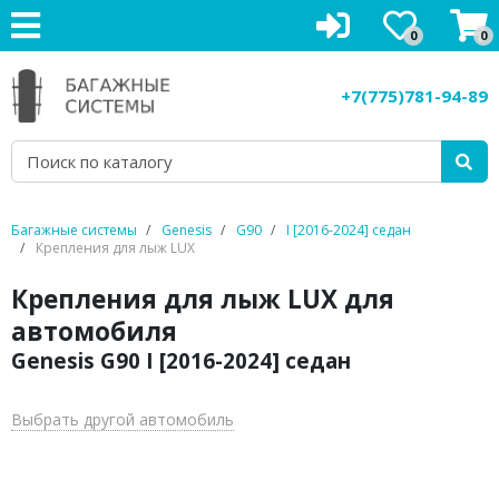
0
0
Багажники на крышу
+7(775)781-94-89
Рейлинги на крышу
Боксы на крышу
Велокрепления
Багажные системы
Genesis
G90
I [2016-2024] седан
Крепления для лыж LUX
Крепления для лыж
Крепления для лыж LUX для
Грузовые корзины
автомобиля
Genesis G90 I [2016-2024] седан
Аксессуары
Услуги
Выбрать другой автомобиль