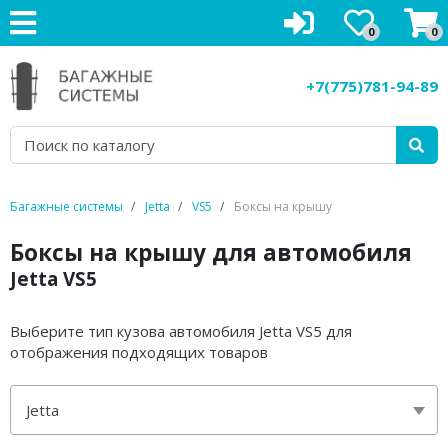
0
0
Багажники на крышу
+7(775)781-94-89
Рейлинги на крышу
Боксы на крышу
Велокрепления
Багажные системы
Jetta
VS5
Боксы на крышу
Крепления для лыж
Боксы на крышу для автомобиля
Jetta VS5
Грузовые корзины
Аксессуары
Выберите тип кузова автомобиля Jetta VS5 для
отображения подходящих товаров
Услуги
Jetta