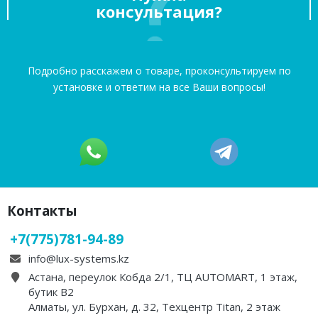
·
·
·
·
·
·
·
·
·
·
·
·
LUX MAJOR - бокс на
LUX MAJOR - бокс на
крышу белый глянцевый
крышу черный
460л
глянцевый 460л
Загружаем варианты
Загружаем варианты
372 000 ₸
372 000 ₸
В корзину
В корзину
·
·
·
·
·
·
·
·
·
·
·
·