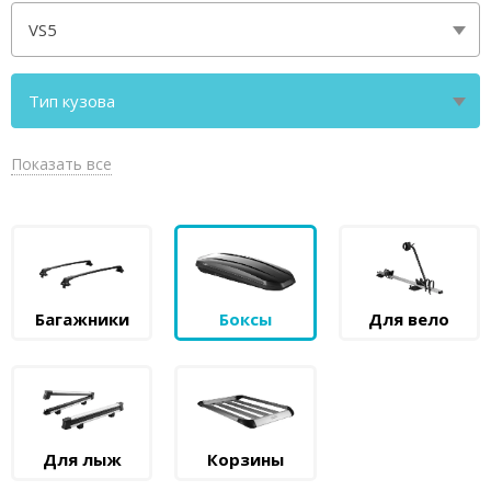
VS5
Тип кузова
I [2019-2025] кроссовер с инт. рейлингами
Показать все
Багажники
Боксы
Для вело
Для лыж
Корзины