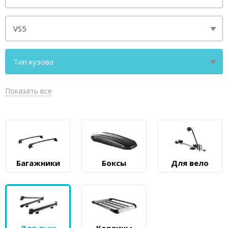
VS5
Тип кузова
I [2019-2025] кроссовер с инт. рейлингами
Показать все
Багажники
Боксы
Для вело