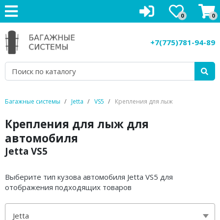
0
0
Багажники на крышу
+7(775)781-94-89
Рейлинги на крышу
Боксы на крышу
Велокрепления
Багажные системы
Jetta
VS5
Крепления для лыж
Крепления для лыж
Крепления для лыж для
автомобиля
Грузовые корзины
Jetta VS5
Аксессуары
Выберите тип кузова автомобиля Jetta VS5 для
Услуги
отображения подходящих товаров
Jetta