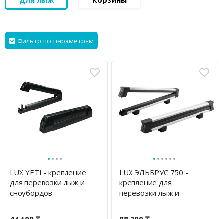
Для лыж
Корзины
Фильтр по параметрам
·
·
·
·
·
·
·
·
·
·
LUX YETI - крепление
LUX ЭЛЬБРУС 750 -
для перевозки лыж и
крепление для
сноубордов
перевозки лыж и
сноубордов
44 100 ₸
88 200 ₸