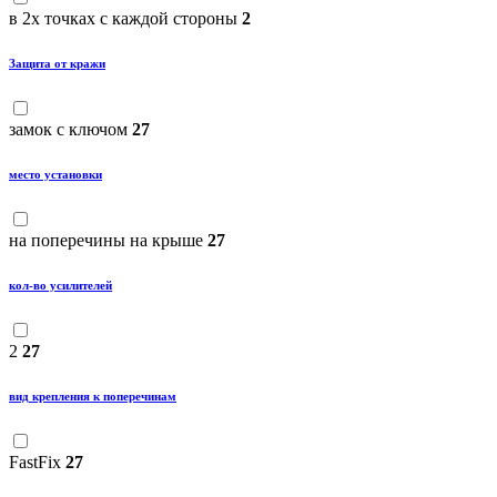
в 2х точках с каждой стороны
2
Защита от кражи
замок с ключом
27
место установки
на поперечины на крыше
27
кол-во усилителей
2
27
вид крепления к поперечинам
FastFix
27