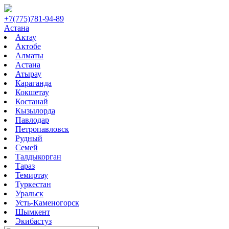
+7(775)781-94-89
Астана
Актау
Актобе
Алматы
Астана
Атырау
Караганда
Кокшетау
Костанай
Кызылорда
Павлодар
Петропавловск
Рудный
Семей
Талдыкорган
Тараз
Темиртау
Туркестан
Уральск
Усть-Каменогорск
Шымкент
Экибастуз