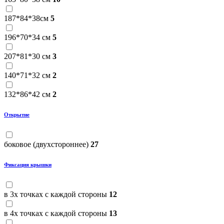
187*84*38см
5
196*70*34 см
5
207*81*30 см
3
140*71*32 см
2
132*86*42 см
2
Открытие
боковое (двухстороннее)
27
Фиксация крышки
в 3х точках с каждой стороны
12
в 4х точках с каждой стороны
13