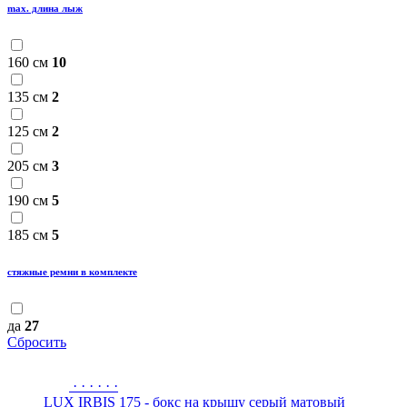
max. длина лыж
160 см
10
135 см
2
125 см
2
205 см
3
190 см
5
185 см
5
стяжные ремни в комплекте
да
27
Сбросить
·
·
·
·
·
·
LUX IRBIS 175 - бокс на крышу серый матовый