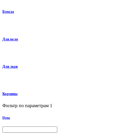
Боксы
Для вело
Для лыж
Корзины
Фильтр по параметрам
1
Цена