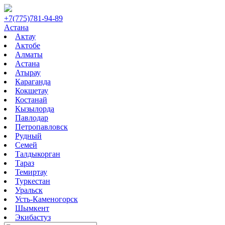
+7(775)781-94-89
Астана
Актау
Актобе
Алматы
Астана
Атырау
Караганда
Кокшетау
Костанай
Кызылорда
Павлодар
Петропавловск
Рудный
Семей
Талдыкорган
Тараз
Темиртау
Туркестан
Уральск
Усть-Каменогорск
Шымкент
Экибастуз