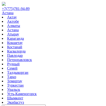
+7(775)781-94-89
Астана
Актау
Актобе
Алматы
Астана
Атырау
Караганда
Кокшетау
Костанай
Кызылорда
Павлодар
Петропавловск
Рудный
Семей
Талдыкорган
Тараз
Темиртау
Туркестан
Уральск
Усть-Каменогорск
Шымкент
Экибастуз