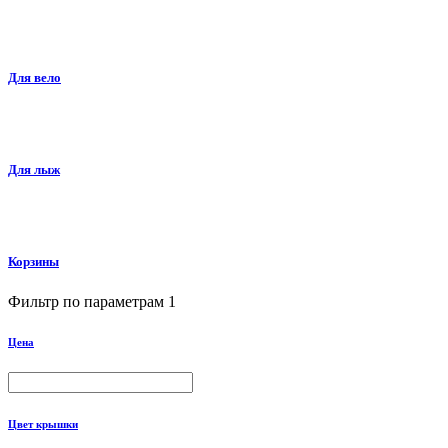
Для вело
Для лыж
Корзины
Фильтр по параметрам
1
Цена
Цвет крышки