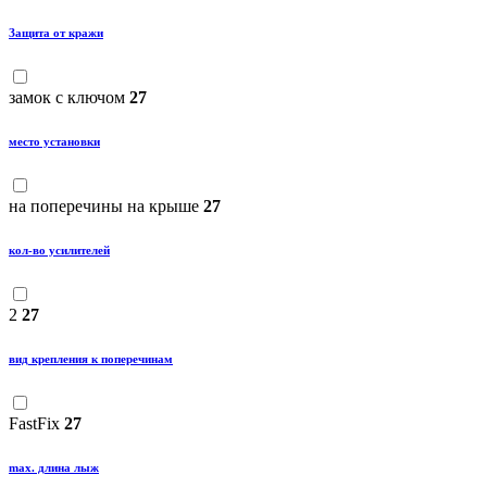
Защита от кражи
замок с ключом
27
место установки
на поперечины на крыше
27
кол-во усилителей
2
27
вид крепления к поперечинам
FastFix
27
max. длина лыж