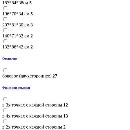
187*84*38см
5
196*70*34 см
5
207*81*30 см
3
140*71*32 см
2
132*86*42 см
2
Открытие
боковое (двухстороннее)
27
Фиксация крышки
в 3х точках с каждой стороны
12
в 4х точках с каждой стороны
13
в 2х точках с каждой стороны
2