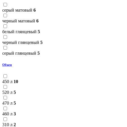
серый матовый
6
черный матовый
6
белый глянцевый
5
черный глянцевый
5
серый глянцевый
5
Объем
450 л
10
520 л
5
470 л
5
460 л
3
310 л
2