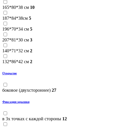
165*80*38 см
10
187*84*38см
5
196*70*34 см
5
207*81*30 см
3
140*71*32 см
2
132*86*42 см
2
Открытие
боковое (двухстороннее)
27
Фиксация крышки
в 3х точках с каждой стороны
12