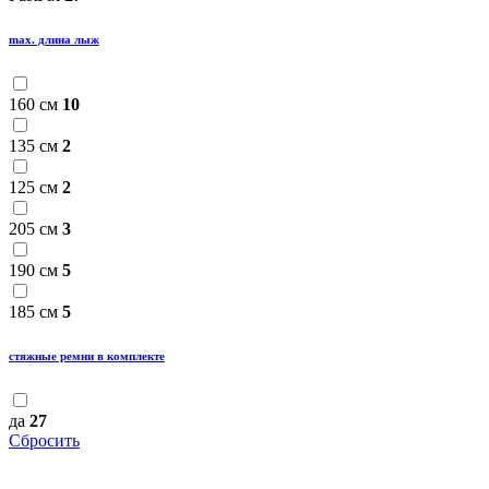
max. длина лыж
160 см
10
135 см
2
125 см
2
205 см
3
190 см
5
185 см
5
стяжные ремни в комплекте
да
27
Сбросить