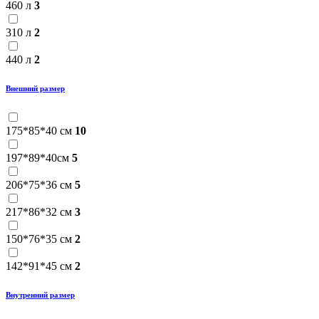
460 л
3
310 л
2
440 л
2
Внешний размер
175*85*40 см
10
197*89*40см
5
206*75*36 см
5
217*86*32 см
3
150*76*35 см
2
142*91*45 см
2
Внутренний размер