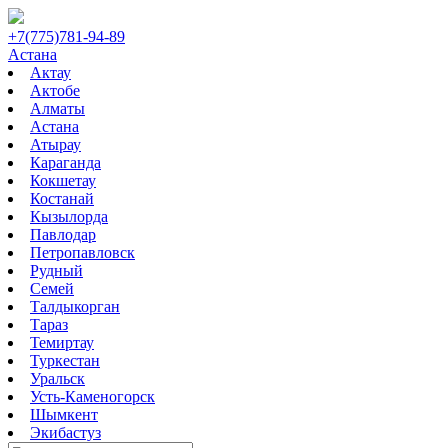
+7(775)781-94-89
Астана
Актау
Актобе
Алматы
Астана
Атырау
Караганда
Кокшетау
Костанай
Кызылорда
Павлодар
Петропавловск
Рудный
Семей
Талдыкорган
Тараз
Темиртау
Туркестан
Уральск
Усть-Каменогорск
Шымкент
Экибастуз